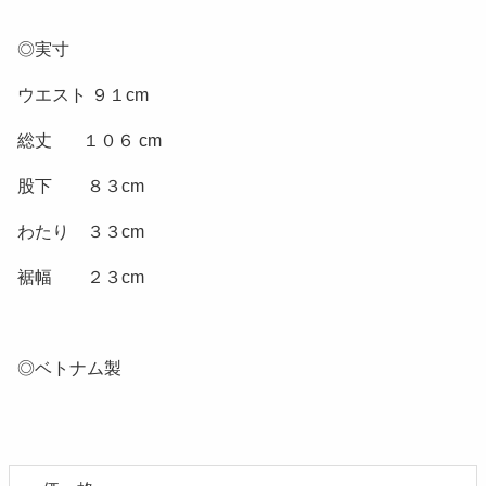
◎実寸
ウエスト ９１cm
総丈 １０６ cm
股下 ８３cm
わたり ３３cm
裾幅 ２３cm
◎ベトナム製