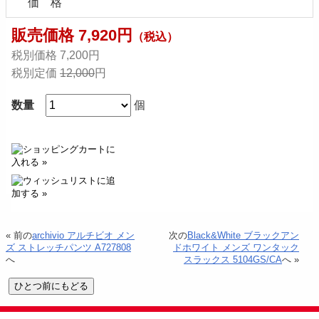
価 格
販売価格 7,920円
（税込）
税別価格 7,200円
税別定価
12,000
円
数量
個
« 前の
archivio アルチビオ メン
次の
Black&White ブラックアン
ズ ストレッチパンツ A727808
ドホワイト メンズ ワンタック
へ
スラックス 5104GS/CA
へ »