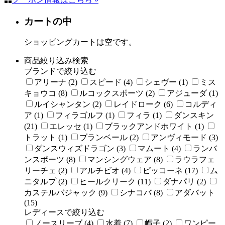
カートの中
ショッピングカートは空です。
商品絞り込み検索
ブランドで絞り込む
アリーナ (2)
スピード (4)
シェヴー (1)
ミス
キョウコ (8)
ルコックスポーツ (2)
アジューダ (1)
ルイシャンタン (2)
レイドローク (6)
コルディ
ア (1)
フィラゴルフ (1)
フィラ (1)
ダンスキン
(21)
エレッセ (1)
ブラックアンドホワイト (1)
トラット (1)
ブランベール (2)
アンヴィモード (3)
ダンスウィズドラゴン (3)
マムート (4)
ランバ
ンスポーツ (8)
マンシングウェア (8)
ラウラフェ
リーチェ (2)
アルチビオ (4)
ピッコーネ (17)
ム
ニタルプ (2)
ヒールクリーク (11)
ダナパリ (2)
カステルバジャック (9)
シナコバ (8)
アダバット
(15)
レディースで絞り込む
ノースリーブ (4)
水着 (7)
帽子 (2)
ワンピー