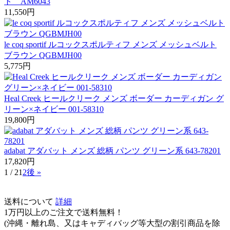
ト AM6043
11,550
円
le coq sportif ルコックスポルティフ メンズ メッシュベルト
ブラウン QGBMJH00
5,775
円
Heal Creek ヒールクリーク メンズ ボーダー カーディガン グ
リーン×ネイビー 001-58310
19,800
円
adabat アダバット メンズ 総柄 パンツ グリーン系 643-78201
17,820
円
1 / 2
1
2
後 »
送料について
詳細
1万円以上のご注文で送料無料
！
(沖縄・離れ島、又はキャディバッグ等大型の割引商品を除