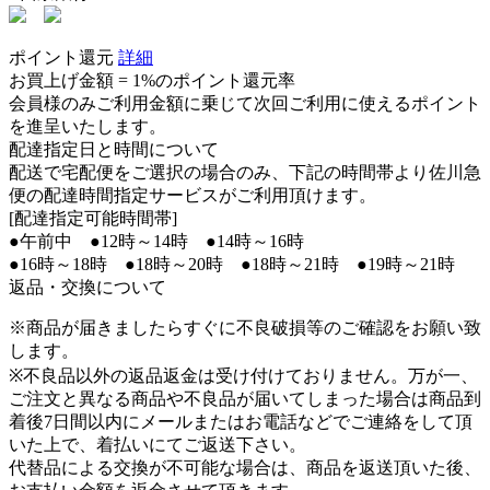
ポイント還元
詳細
お買上げ金額 =
1%のポイント還元率
会員様のみご利用金額に乗じて次回ご利用に使えるポイント
を進呈いたします。
配達指定日と時間について
配送で宅配便をご選択の場合のみ、下記の時間帯より佐川急
便の配達時間指定サービスがご利用頂けます。
[配達指定可能時間帯]
●午前中 ●12時～14時 ●14時～16時
●16時～18時 ●18時～20時 ●18時～21時 ●19時～21時
返品・交換について
※商品が届きましたらすぐに不良破損等のご確認をお願い致
します。
※不良品以外の返品返金は受け付けておりません。万が一、
ご注文と異なる商品や不良品が届いてしまった場合は商品到
着後7日間以内にメールまたはお電話などでご連絡をして頂
いた上で、着払いにてご返送下さい。
代替品による交換が不可能な場合は、商品を返送頂いた後、