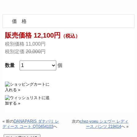
価 格
販売価格 12,100円
（税込）
税別価格 11,000円
税別定価
20,000
円
数量
個
« 前の
DANAPARIS ダナパリ レ
次の
chez-voeu シェヴー レディ
ディース コート QT0454103
へ
ース パンツ 219414
へ »