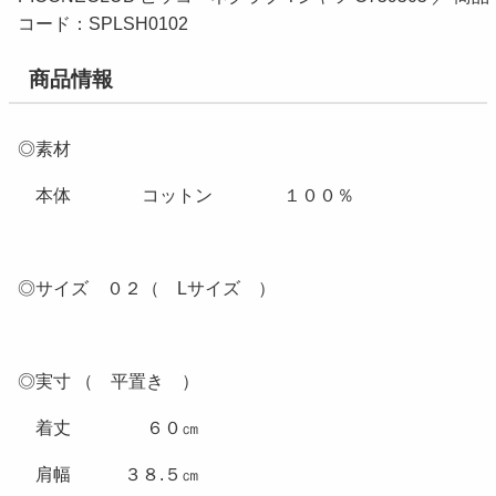
コード：SPLSH0102
商品情報
◎素材
本体 コットン １００％
◎サイズ ０２（ Lサイズ ）
◎実寸 （ 平置き ）
着丈 ６０㎝
肩幅 ３８.５㎝