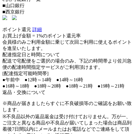
■山口銀行
■西京銀行
ポイント還元
詳細
お買上げ金額 =
1%のポイント還元率
会員様のみご利用金額に乗じて次回ご利用に使えるポイント
を進呈いたします。
配達指定日と時間について
配送で宅配便をご選択の場合のみ、下記の時間帯より佐川急
便の配達時間指定サービスがご利用頂けます。
[配達指定可能時間帯]
●午前中 ●12時～14時 ●14時～16時
●16時～18時 ●18時～20時 ●18時～21時 ●19時～21時
返品・交換について
※商品が届きましたらすぐに不良破損等のご確認をお願い致
します。
※不良品以外の返品返金は受け付けておりません。万が一、
ご注文と異なる商品や不良品が届いてしまった場合は商品到
着後7日間以内にメールまたはお電話などでご連絡をして頂