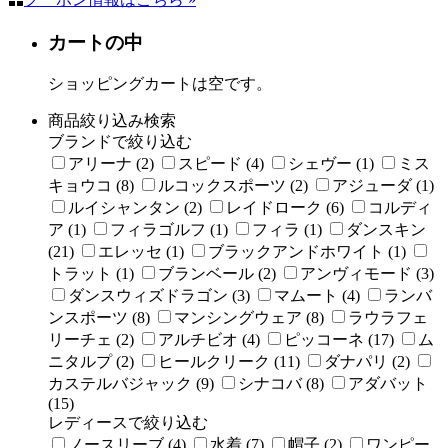
カートの中
ショッピングカートは空です。
商品絞り込み検索
ブランドで絞り込む
アリーナ (2)
スピード (4)
シェヴー (1)
ミス
キョウコ (8)
ルコックスポーツ (2)
アジューダ (1)
ルイシャンタン (2)
レイドローク (6)
コルディ
ア (1)
フィラゴルフ (1)
フィラ (1)
ダンスキン
(21)
エレッセ (1)
ブラックアンドホワイト (1)
トラット (1)
ブランベール (2)
アンヴィモード (3)
ダンスウィズドラゴン (3)
マムート (4)
ランバ
ンスポーツ (8)
マンシングウェア (8)
ラウラフェ
リーチェ (2)
アルチビオ (4)
ピッコーネ (17)
ム
ニタルプ (2)
ヒールクリーク (11)
ダナパリ (2)
カステルバジャック (9)
シナコバ (8)
アダバット
(15)
レディースで絞り込む
ノースリーブ (4)
水着 (7)
帽子 (2)
ワンピー