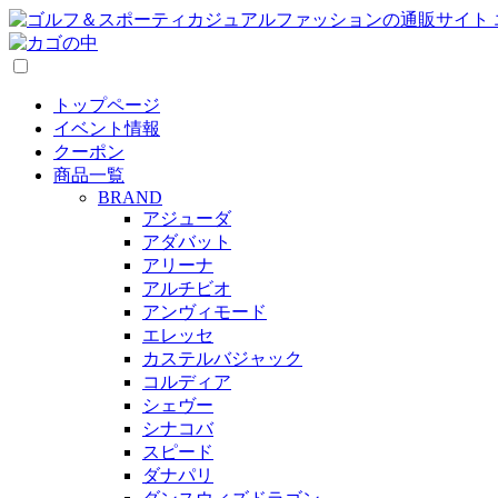
トップページ
イベント情報
クーポン
商品一覧
BRAND
アジューダ
アダバット
アリーナ
アルチビオ
アンヴィモード
エレッセ
カステルバジャック
コルディア
シェヴー
シナコバ
スピード
ダナパリ