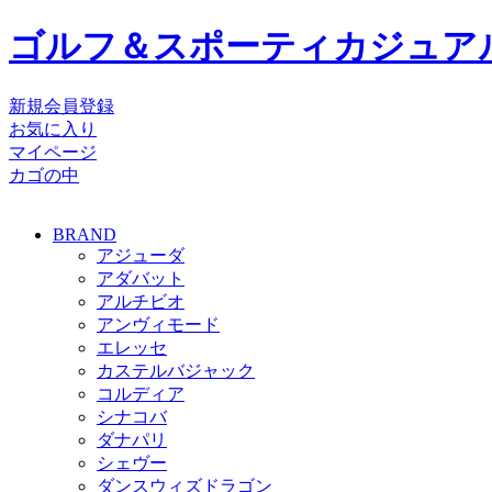
ゴルフ＆スポーティカジュア
新規会員登録
お気に入り
マイページ
カゴの中
BRAND
アジューダ
アダバット
アルチビオ
アンヴィモード
エレッセ
カステルバジャック
コルディア
シナコバ
ダナパリ
シェヴー
ダンスウィズドラゴン